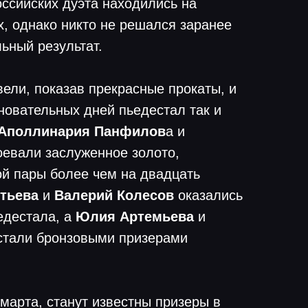
оссийских дуэта находились на
, однако никто не решался заранее
ьный результат.
ели, показав прекрасные прокаты, и
новательных дней пьедестал так и
Аполлинария Панфилов
а и
евали заслуженное золото,
ой пары более чем на двадцать
тьева
и
Валерий Колесов
оказались
едестала, а
Юлия Артемьева
и
тали бронзовыми призерами
 марта, станут известны призеры в