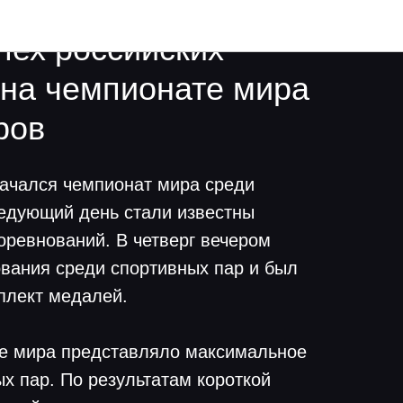
пех российских
 на чемпионате мира
ров
начался чемпионат мира среди
ледующий день стали известны
оревнований. В четверг вечером
вания среди спортивных пар и был
плект медалей.
е мира представляло максимальное
х пар. По результатам короткой