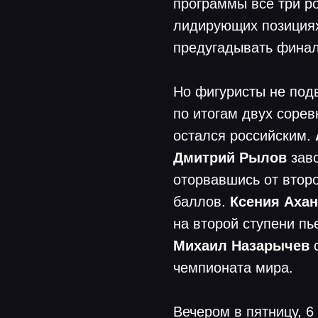
программы все три р
лидирующих позициях
предугадывать финал
Но фигуристы не подв
по итогам двух сорев
остался российским.
Дмитрий Рылов
заво
оторвавшись от втор
баллов.
Ксения Ахан
на второй ступени пь
Михаил Назарычев
с
чемпионата мира.
Вечером в пятницу, 6