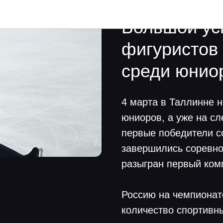
2020-03-06 07:23
Navka News
Большой ус
фигуристов
среди юнио
4 марта в Таллинне 
юниоров, а уже на с
первые победители с
завершились соревно
разыгран первый ком
Россию на чемпионат
количество спортивны