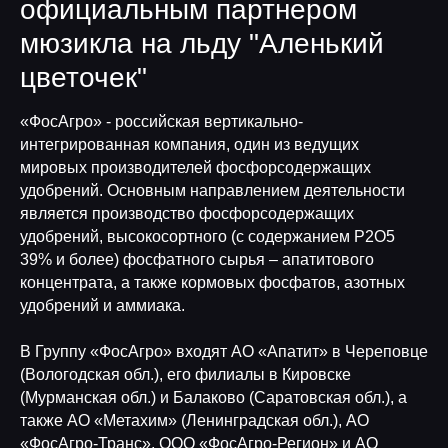
официальным партнером
мюзикла на льду "Аленький
цветочек"
«ФосАгро» - российская вертикально-
интегрированная компания, один из ведущих
мировых производителей фосфорсодержащих
удобрений. Основным направлением деятельности
является производство фосфорсодержащих
удобрений, высокосортного (с содержанием P2O5
39% и более) фосфатного сырья – апатитового
концентрата, а также кормовых фосфатов, азотных
удобрений и аммиака.
В Группу «ФосАгро» входят АО «Апатит» в Череповце
(Вологодская обл.), его филиалы в Кировске
(Мурманская обл.) и Балаково (Саратовская обл.), а
также АО «Метахим» (Ленинградская обл.), АО
«ФосАгро-Транс», ООО «ФосАгро-Регион» и АО