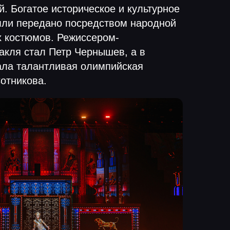
й. Богатое историческое и культурное
мли передано посредством народной
х костюмов. Режиссером-
акля стал Петр Чернышев, а в
ала талантливая олимпийская
отникова.