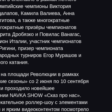
импийские чемпионы Виктория
цалапов, Камила Валиева, Анна
гитова, а также многократные
гократные призёры чемпионатов
рита Дробязко и Повилас Ванагас,
ион Италии, участник чемпионатов
Ригини, призер чемпионата
ародных турниров Егор Мурашов и
ого катания.
е на площади Революции в рамках
ие сезоны» со 2 июня по 10 сентября
ми проходило новейшее
ании NAVKA SHOW «Сказ про нас».
екательное роллер-шоу с элементами
й и ярким видеоконтентом посмотрело