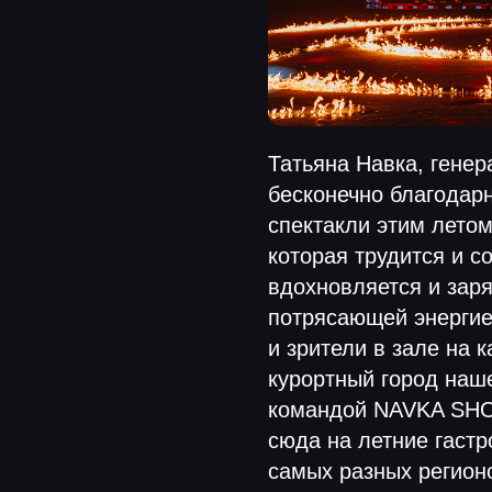
Татьяна Навка, ген
бесконечно благодар
спектакли этим летом
которая трудится и с
вдохновляется и зар
потрясающей энергие
и зрители в зале на 
курортный город наше
командой NAVKA SHO
сюда на летние гастр
самых разных регион