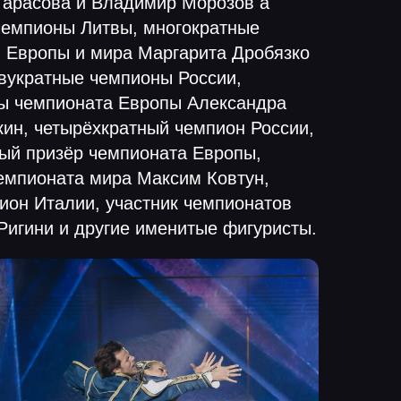
Тарасова и Владимир Морозов а
чемпионы Литвы, многократные
 Европы и мира Маргарита Дробязко
двукратные чемпионы России,
ы чемпионата Европы Александра
кин, четырёхкратный чемпион России,
ый призёр чемпионата Европы,
емпионата мира Максим Ковтун,
ион Италии, участник чемпионатов
Ригини и другие именитые фигуристы.