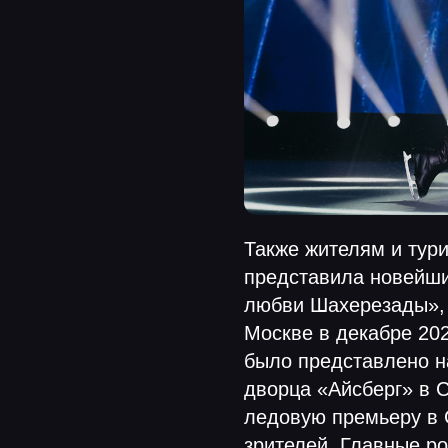
Также жителям и тур
представила новейши
любви Шахерезады», 
Москве в декабре 20
было представлено н
дворца «Айсберг» в С
ледовую премьеру в 
зрителей. Главные ро