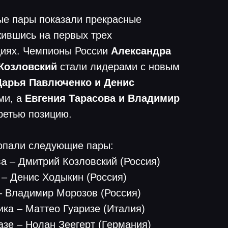
ые пары показали прекрасные
жившись на первых трех
циях. Чемпионы России
Александра
Козловский
стали лидерами с новым
Дарья Павлюченко и Денис
ми, а
Евгения Тарасова и Владимир
ретью позицию.
опали следующие пары:
а – Дмитрий Козловский (Россия)
 – Денис Ходыкин (Россия)
 – Владимир Морозов (Россия)
ка – Маттео Гуаризе (Италия)
азе – Нолан Зеегерт (Германия)