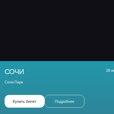
Купить билет
Подробнее
Сюжет сказки «Аленький Цветочек» известен во многих
странах, но именно в изложении русского писателя Серг
Аксакова история о настоящей любви и истинной красот
раскрывается наиболее образно и ярко, отражая
национальный характер и многогранность русской души.