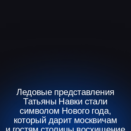
туфельки.
Блокбастер на льду. В Москве
состоялась премьера шоу
Татьяны Навки «Золушка».