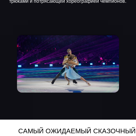
САМЫЙ ОЖИДАЕМЫЙ СКАЗОЧНЫЙ БЛОКБАС
В главных ролях
В главных ролях новогодней премьеры 2025
Татьяны Навки в Москве выступят звёзды
мирового фигурного катания, многократные
чемпионы России, Европы и мира,
олимпийские чемпионы — Виктория
Синицина, Никита Кацалапов, Татьяна Навка,
Екатерина Гордеева, Маргарита Дробязко,
Повилас Ванагас, Егор Мурашов, Евгений
Кузнецов.