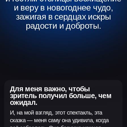
Общий вес подвешенного
оборудования составляет 60
тонн.
Установлено 700 квадратных метров
светодиодных экранов. В шоу появляются
более 50 кинетических элементов
и декораций. Все это разработано
и реализовано технической командой,
в состав которой вошли более чем 500
человек.