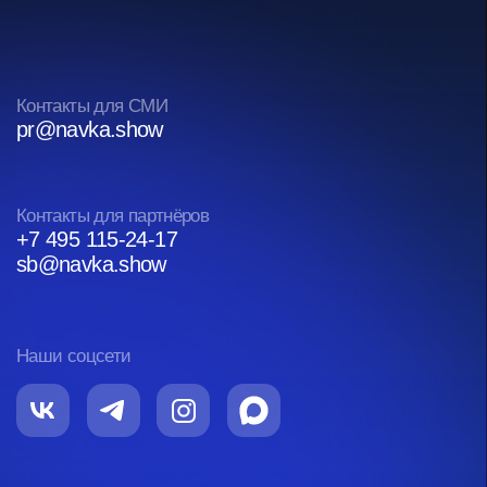
Navka Show, спаси
организацию наст
праздника на льд
ледовых шоу!!!