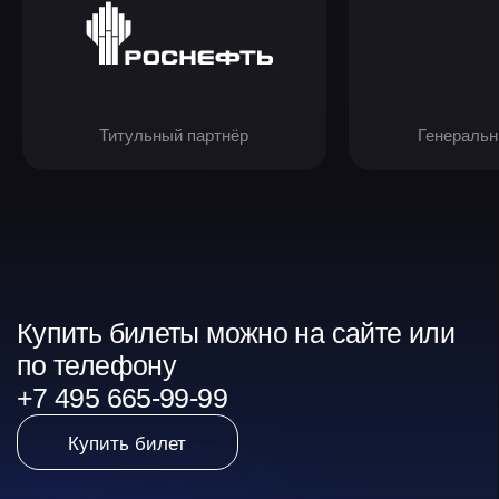
Ну и, конечно же,
оставить без вним
человека, без кото
всего бы не случи
об олимпийской ч
двукратной чемпи
трёхкратной чемп
трёхкратной чемп
— Татьяне Алекса
Когда на лёд выхо
Александровна в 
Феи, я весь покры
«мурашками», а в 
слезы счастья от т
сейчас перед соб
легенду российск
катания. Татьяна,
то счастье, радость
которые Вы дарит
много-много лет!