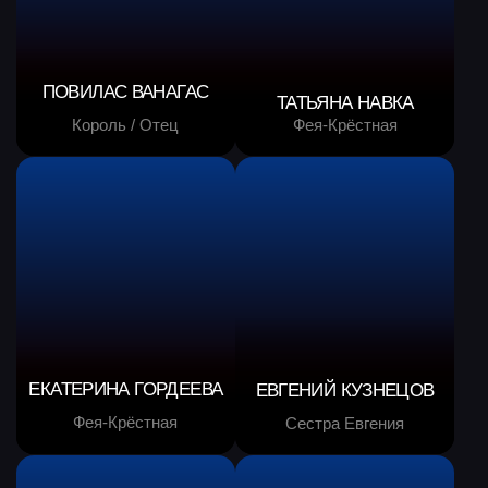
Мачеха
Сестра Егория
Дети до 3-х лет БЕСПЛАТНО
Дети до 3-х лет посещают шоу бесплатно
без предоставления отдельного места
(на коленях у родителей). Если ребенку
больше 3-х лет, на него необходимо
приобретать билет