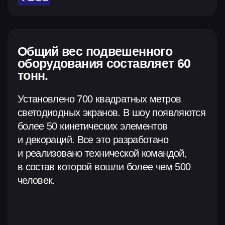
Контакты для СМИ
pr@navka.show
Контакты для партнёров
+7 495 115-24-17
sb@navka.show
Наши соцсети
© 2017-2026. ООО «НАВКА ШОУ» ИНН 9705112951 ОГРН