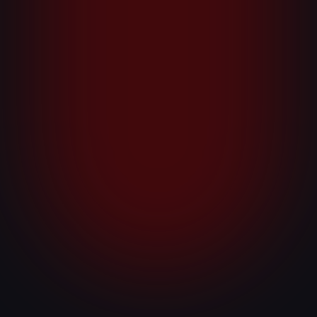
Ледовые представления
Татьяны Навки стали
символом Нового года,
который дарит москвичам
и гостям столицы восхищение
и веру в новогоднее чудо,
зажигая в сердцах искры
радости и доброты.