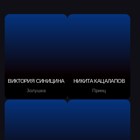
Король / Отец
Фея-Крёстная
ЕКАТЕРИНА ГОРДЕЕВА
ЕВГЕНИЙ КУЗНЕЦОВ
Фея-Крёстная
Сестра Евгения
МАРГАРИТА
ДРОБЯЗКО
ЕГОР МУРАШОВ