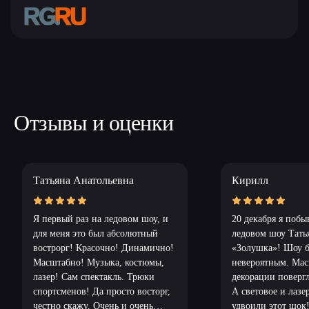
5177746252613 119180, г.Москва, ул.Большая Полянка, д. 51
А/9, этаж 8, пом. 1, комната 1
Продажу и реализацию билетов на сайте осуществляет
ИП Андрюшин Никита Андреевич, ИНН 774 328 063 002,
ОГРНИП 325 774 600 377 493
Instagram является продуктом компании Meta Platforms inc.,
признанной экстремистской организацией и запрещенной в РФ.
Отзывы и оценки
Политика конфиденциальности
Татьяна Анатольевна
Кирилл
Я первый раз на ледовом шоу, и
20 декабря я побы
для меня это был абсолютный
ледовом шоу Тать
вострорг! Красочно! Динамично!
«Золушка»! Шоу б
Масштабно! Музыка, костюмы,
невероятным. Ма
лазер! Сам спектакль. Трюки
декорации поверг
спортсменов! Да просто восторг,
А световое и лазе
честно скажу. Очень и очень
удвоили этот шок